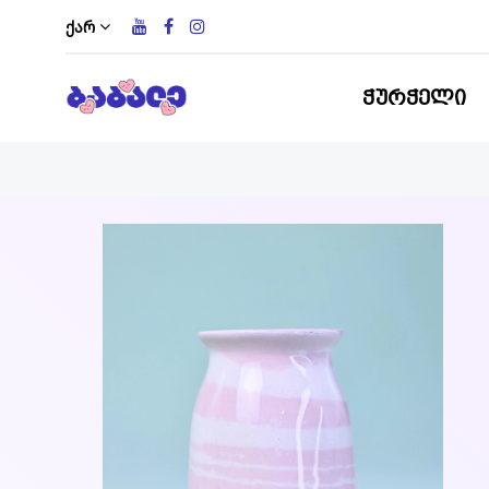
ქარ
ᲭᲣᲠᲭᲔᲚᲘ