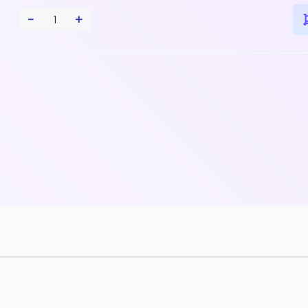
-
+
1