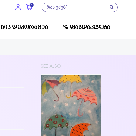
0
ᲮᲘᲡ ᲓᲔᲙᲝᲠᲐᲪᲘᲐ
% ᲤᲐᲡᲓᲐᲙᲚᲔᲑᲐ
SEE ALSO