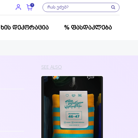
0
ᲮᲘᲡ ᲓᲔᲙᲝᲠᲐᲪᲘᲐ
% ᲤᲐᲡᲓᲐᲙᲚᲔᲑᲐ
SEE ALSO