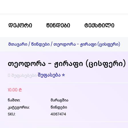
ᲓᲔᲙᲝᲠᲘ
ᲬᲘᲜᲓᲔᲑᲘ
ᲢᲔᲥᲡᲢᲘᲚᲘ
მთავარი
/
წინდები
/ თეოდორა - ჟირაფი (ცისფერი)
თეოდორა - ჟირაფი (ცისფერი)
შეფასება ⭐
0 შეფასებები
10.00 ₾
ნაშთი:
მარაგშია
კატეგორია:
წინდები
SKU:
4067474