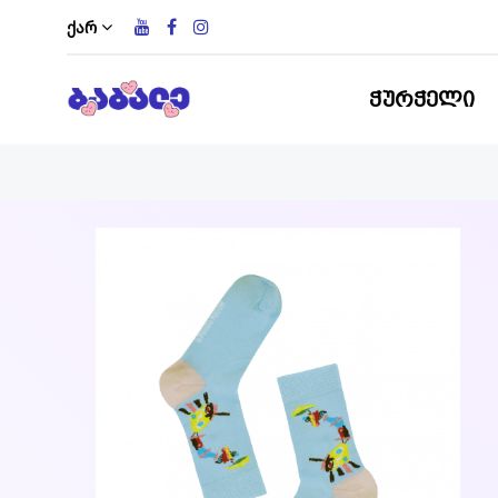
ქარ
ᲭᲣᲠᲭᲔᲚᲘ