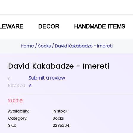
LEWARE
DECOR
HANDMADE ITEMS
Home
/
Socks
/ David Kakabadze - Imereti
David Kakabadze - Imereti
Submit a review
0
⭐
Reviews
10.00 ₾
Availability:
In stock
Category:
Socks
SKU:
2235264