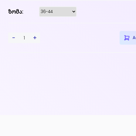
ზომა:
-
+
1
A