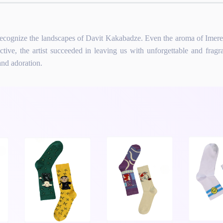
ll recognize the landscapes of Davit Kakabadze. Even the aroma of Ime
ective, the artist succeeded in leaving us with unforgettable and fragr
and adoration.