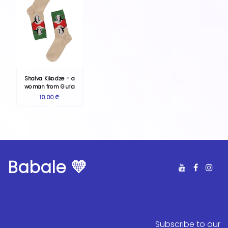
Shalva Kikodze - a
woman from Guria
10.00 ₾
Babale 💛
Subscribe to our